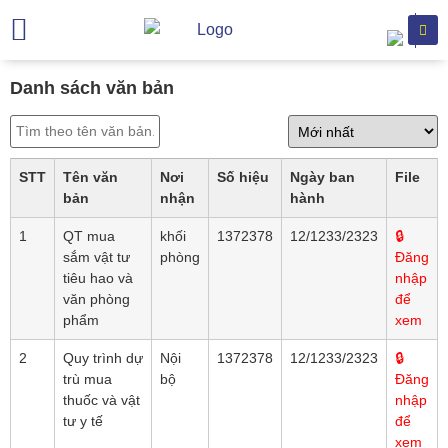
Trang chủ
Giới thiệu
Chuyên khoa
Dịch vụ khám
Hỗ trợ khách hàng
Văn bản
Danh sách văn bản
STT
Tên văn
Nơi
Số hiệu
Ngày ban
File
bản
nhận
hành
1
QT mua
khối
1372378
12/1233/2323
🔒
sắm vật tư
phòng
Đăng
tiêu hao và
nhập
văn phòng
để
phẩm
xem
2
Quy trình dự
Nội
1372378
12/1233/2323
🔒
trù mua
bộ
Đăng
thuốc và vật
nhập
tư y tế
để
xem