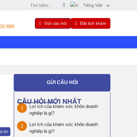
Tiếng Việt
Gửi câu hỏi
Đặt lịch khám
00 888
GỬI CÂU HỎI
CÂU HỎI MỚI NHẤT
Lợi ích của khám sức khỏe doanh
nghiệp là gì?
Lợi ích của khám sức khỏe doanh
nghiệp là gì?
ả lời