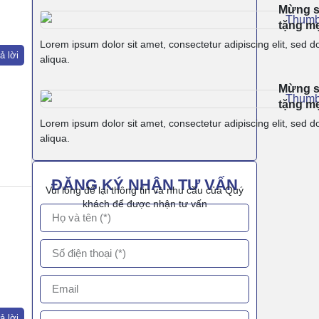
Mừng si
tặng m
Lorem ipsum dolor sit amet, consectetur adipiscing elit, sed 
ả lời
aliqua.
Mừng si
tặng m
Lorem ipsum dolor sit amet, consectetur adipiscing elit, sed 
aliqua.
ĐĂNG KÝ NHẬN TƯ VẤN
Vui lòng để lại thông tin và nhu cầu của Quý
khách để được nhận tư vấn
ả lời