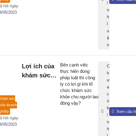
ì
ã hỏi ngày:
n
4/05/2023
h
l
u
ậ
n
Bên cạnh việc
Lợi ích của
C
thực hiện đúng
h
khám sức
pháp luật thì công
ư
khỏe doanh
ty có lợi gì khi tổ
a
chức khám sức
nghiệp là gì?
c
khỏe cho người lao
Khám sức
ó
động vậy?
hỏe doanh
b
ghiệp
Xem câu tr
ì
ã hỏi ngày:
n
4/05/2023
h
l