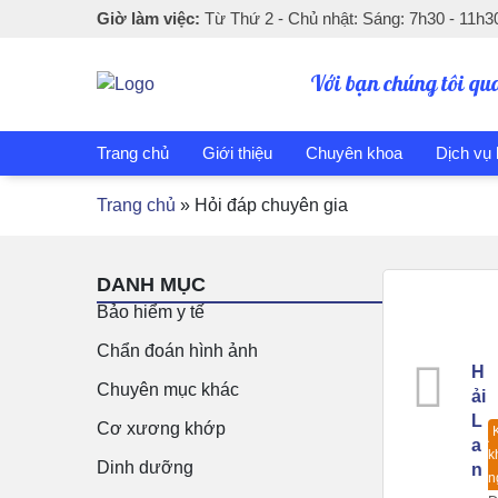
Giờ làm việc:
Từ Thứ 2 - Chủ nhật: Sáng: 7h30 - 11h30
Với bạn chúng tôi qu
Trang chủ
Giới thiệu
Chuyên khoa
Dịch vụ
Trang chủ
»
Hỏi đáp chuyên gia
DANH MỤC
Bảo hiểm y tế
Chẩn đoán hình ảnh
H
Chuyên mục khác
ải
L
Cơ xương khớp
a
k
Dinh dưỡng
n
n