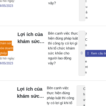
ã hỏi ngày:
l
vậy?
4/05/2023
u
ậ
n
Bên cạnh việc thực
Lợi ích của
7
hiện đúng pháp luật
C
khám sức
thì công ty có lợi gì
Khám sức
o
khỏe doanh
khi tổ chức khám
hỏe doanh
m
sức khỏe cho
ghiệp
Xem câu tr
nghiệp là gì?
m
người lao động
ã hỏi ngày:
e
vậy?
4/05/2023
nt
s
Bên cạnh việc
Lợi ích của
C
thực hiện đúng
h
khám sức
pháp luật thì công
ư
khỏe doanh
ty có lợi gì khi tổ
a