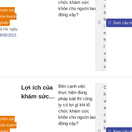
chức khám sức
nghiệp là gì?
c
khỏe cho người lao
Khám sức
ó
động vậy?
hỏe doanh
b
ghiệp
Xem câu tr
ì
ã hỏi ngày:
n
4/05/2023
h
l
u
ậ
n
Bên cạnh việc
Lợi ích của
C
thực hiện đúng
h
khám sức
pháp luật thì công
ư
khỏe doanh
ty có lợi gì khi tổ
a
chức khám sức
nghiệp là gì?
c
khỏe cho người lao
Khám sức
ó
động vậy?
hỏe doanh
b
ghiệp
Xem câu tr