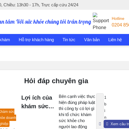
, Chiều: 13h30 - 17h, Trực cấp cứu 24/24
Hotline
an tâm Với sức khỏe chúng tôi trân trọng
0204 85
 khám
Hỗ trợ khách hàng
Tin tức
Văn bản
Liên hệ
Hỏi đáp chuyên gia
Bên cạnh việc thực
Lợi ích của
1
hiện đúng pháp luật
b
khám sức
thì công ty có lợi gì
ì
Khám sức
khỏe doanh
khi tổ chức khám
n
hỏe doanh
sức khỏe cho
nghiệp là gì?
ghiệp
h
Xem câu tr
người lao động