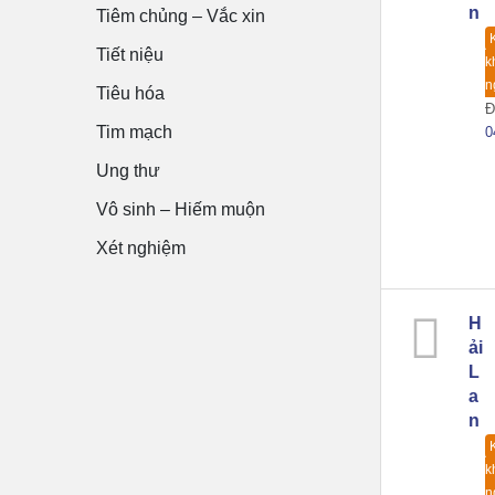
n
Tiêm chủng – Vắc xin
Tiết niệu
k
n
Tiêu hóa
Đ
Tim mạch
0
Ung thư
Vô sinh – Hiếm muộn
Xét nghiệm
H
ải
L
a
n
k
n