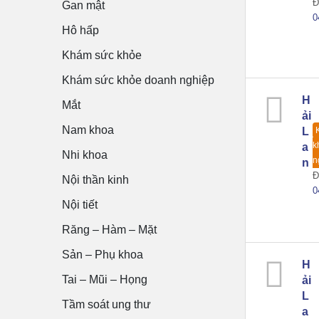
Đ
Gan mật
0
Hô hấp
Khám sức khỏe
Khám sức khỏe doanh nghiệp
H
Mắt
ải
Nam khoa
L
k
a
Nhi khoa
n
n
Đ
Nội thần kinh
0
Nội tiết
Răng – Hàm – Mặt
Sản – Phụ khoa
H
Tai – Mũi – Họng
ải
L
Tầm soát ung thư
a