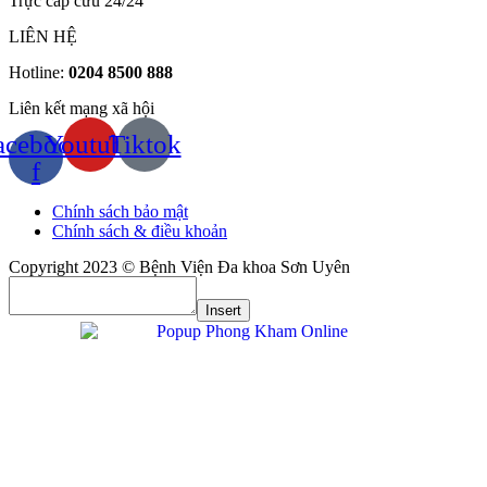
Trực cấp cứu 24/24
LIÊN HỆ
Hotline:
0204 8500 888
Liên kết mạng xã hội
acebook-
Youtube
Tiktok
f
Chính sách bảo mật
Chính sách & điều khoản
Copyright 2023 © Bệnh Viện Đa khoa Sơn Uyên
Insert