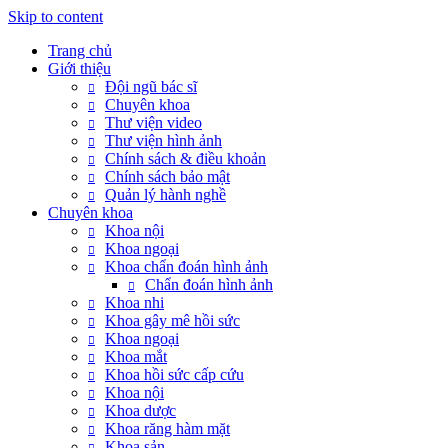
Skip to content
Trang chủ
Giới thiệu
Đội ngũ bác sĩ
Chuyên khoa
Thư viện video
Thư viện hình ảnh
Chính sách & điều khoản
Chính sách bảo mật
Quản lý hành nghề
Chuyên khoa
Khoa nội
Khoa ngoại
Khoa chẩn đoán hình ảnh
Chẩn đoán hình ảnh
Khoa nhi
Khoa gây mê hồi sức
Khoa ngoại
Khoa mắt
Khoa hồi sức cấp cứu
Khoa nội
Khoa dược
Khoa răng hàm mặt
Khoa sản