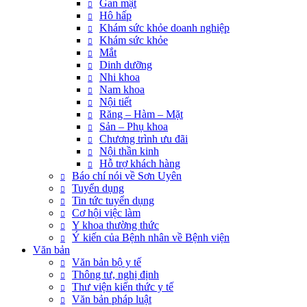
Gan mật
Hô hấp
Khám sức khỏe doanh nghiệp
Khám sức khỏe
Mắt
Dinh dưỡng
Nhi khoa
Nam khoa
Nội tiết
Răng – Hàm – Mặt
Sản – Phụ khoa
Chương trình ưu đãi
Nội thần kinh
Hỗ trợ khách hàng
Báo chí nói về Sơn Uyên
Tuyển dụng
Tin tức tuyển dụng
Cơ hội việc làm
Y khoa thường thức
Ý kiến của Bệnh nhân về Bệnh viện
Văn bản
Văn bản bộ y tế
Thông tư, nghị định
Thư viện kiến thức y tế
Văn bản pháp luật