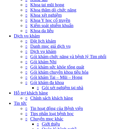
Khoa tai mũi họng
Khoa thăm dò chức năng
Khoa xét nghiệm
Khoa Y học cổ truyền
Kiểm soát nhiễm khuẩn
Khoa da liễu
Dịch vụ khám
Đặt lịch khám
Danh mục giá dịch vụ
Dịch vụ khám
Gói khám chức năng và bệnh lý Tim phổi
Gói khám Nhi
Gói khám sức khỏe tổng quát
Gói khám chuyên khoa tiêu hóa
Gói khám Tai – Mũi – Họng
Gói khám đa khoa
Gói xét nghiệm tại nhà
Hỗ trợ khách hàng
Chính sách khách hàng
Tin tức
Tin hoạt động của Bệnh viện
Tips phân loại bệnh học
Chuyên mục khác
Giới thiệu