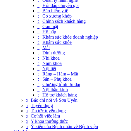
Quản lý hành nghề
Hỏi đáp chuyên gia
Bảo hiểm y tế
Cơ xương khớp
Chính sách khách hàng
Gan mật
Hô hấp
Khám sức khỏe doanh nghiệp
Khám sức khỏe
Mắt
Dinh dưỡng
Nhi khoa
Nam khoa
Nội tiết
Răng – Hàm – Mặt
Sản – Phụ khoa
Chương trình ưu đãi
Nội thần kinh
Hỗ trợ khách hàng
Báo chí nói về Sơn Uyên
Tuyển dụng
Tin tức tuyển dụng
Cơ hội việc làm
Y khoa thường thức
Ý kiến của Bệnh nhân về Bệnh viện