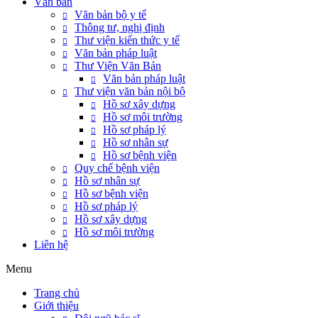
Văn bản
Văn bản bộ y tế
Thông tư, nghị định
Thư viện kiến thức y tế
Văn bản pháp luật
Thư Viện Văn Bản
Văn bản pháp luật
Thư viện văn bản nội bộ
Hồ sơ xây dựng
Hồ sơ môi trường
Hồ sơ pháp lý
Hồ sơ nhân sự
Hồ sơ bệnh viện
Quy chế bệnh viện
Hồ sơ nhân sự
Hồ sơ bệnh viện
Hồ sơ pháp lý
Hồ sơ xây dựng
Hồ sơ môi trường
Liên hệ
Menu
Trang chủ
Giới thiệu