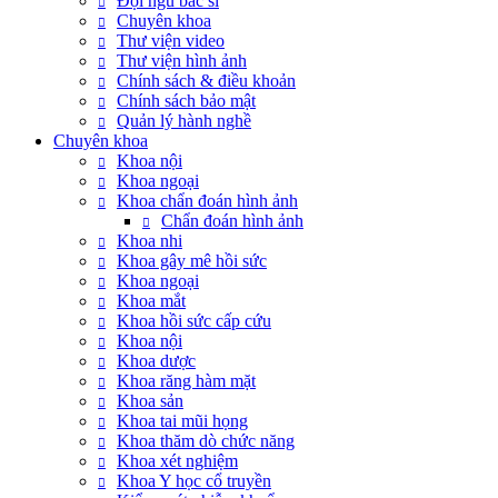
Đội ngũ bác sĩ
Chuyên khoa
Thư viện video
Thư viện hình ảnh
Chính sách & điều khoản
Chính sách bảo mật
Quản lý hành nghề
Chuyên khoa
Khoa nội
Khoa ngoại
Khoa chẩn đoán hình ảnh
Chẩn đoán hình ảnh
Khoa nhi
Khoa gây mê hồi sức
Khoa ngoại
Khoa mắt
Khoa hồi sức cấp cứu
Khoa nội
Khoa dược
Khoa răng hàm mặt
Khoa sản
Khoa tai mũi họng
Khoa thăm dò chức năng
Khoa xét nghiệm
Khoa Y học cổ truyền