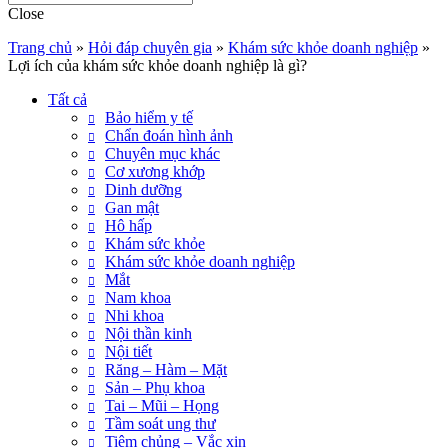
Close
Trang chủ
»
Hỏi đáp chuyên gia
»
Khám sức khỏe doanh nghiệp
»
Lợi ích của khám sức khỏe doanh nghiệp là gì?
Tất cả
Bảo hiểm y tế
Chẩn đoán hình ảnh
Chuyên mục khác
Cơ xương khớp
Dinh dưỡng
Gan mật
Hô hấp
Khám sức khỏe
Khám sức khỏe doanh nghiệp
Mắt
Nam khoa
Nhi khoa
Nội thần kinh
Nội tiết
Răng – Hàm – Mặt
Sản – Phụ khoa
Tai – Mũi – Họng
Tầm soát ung thư
Tiêm chủng – Vắc xin