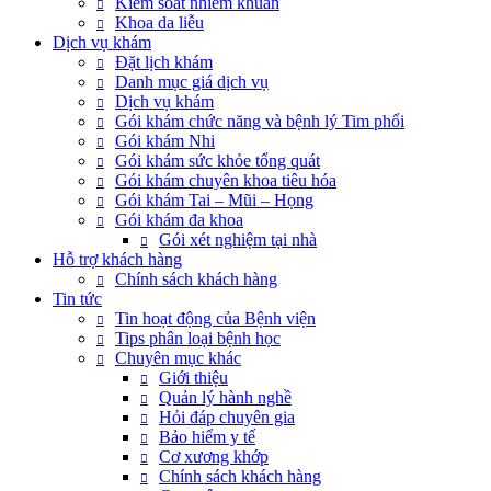
Kiểm soát nhiễm khuẩn
Khoa da liễu
Dịch vụ khám
Đặt lịch khám
Danh mục giá dịch vụ
Dịch vụ khám
Gói khám chức năng và bệnh lý Tim phổi
Gói khám Nhi
Gói khám sức khỏe tổng quát
Gói khám chuyên khoa tiêu hóa
Gói khám Tai – Mũi – Họng
Gói khám đa khoa
Gói xét nghiệm tại nhà
Hỗ trợ khách hàng
Chính sách khách hàng
Tin tức
Tin hoạt động của Bệnh viện
Tips phân loại bệnh học
Chuyên mục khác
Giới thiệu
Quản lý hành nghề
Hỏi đáp chuyên gia
Bảo hiểm y tế
Cơ xương khớp
Chính sách khách hàng