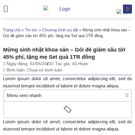
Trang chủ
Giới thiệu
Chuyên khoa
Dịch vụ khám
Hỗ trợ khách hàng
Văn bản
Trang chủ
»
Tin tức
»
Chương trình ưu đãi
»
Mừng sinh nhật khoa sản –
Gói đẻ giảm sâu tới 45% phí, tặng mẹ Set quà 1TR đồng
Mừng sinh nhật khoa sản – Gói đẻ giảm sâu tới
45% phí, tặng mẹ Set quà 1TR đồng
Ngày đăng:
02/05/2023
Tác giả:
Vũ Hoàn
Bình luận:
Chưa có bình luận
Lorem ipsum dolor sit amet, consectetur adipiscing elit, sed do
eiusmod tempor incididunt ut labore et dolore magna aliqua.
Menu xem nhanh
Lorem ipsum dolor sit amet, consectetur adipiscing elit, sed do
eiusmod tempor incididunt ut labore et dolore magna aliqua.