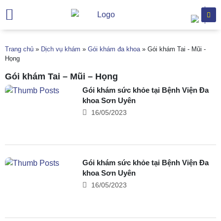
Trang chủ
Giới thiệu
Chuyên khoa
Dịch vụ khám
Hỗ trợ khách hàng
Văn bản
Trang chủ
»
Dịch vụ khám
»
Gói khám đa khoa
»
Gói khám Tai - Mũi -
Họng
Gói khám Tai – Mũi – Họng
Gói khám sức khỏe tại Bệnh Viện Đa
khoa Sơn Uyên
16/05/2023
Gói khám sức khỏe tại Bệnh Viện Đa
khoa Sơn Uyên
16/05/2023