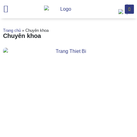
Trang chủ
Giới thiệu
Chuyên khoa
Dịch vụ khám
Hỗ trợ khách hàng
Văn bản
Trang chủ
»
Chuyên khoa
Chuyên khoa