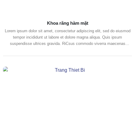
Khoa răng hàm mặt
Lorem ipsum dolor sit amet, consectetur adipiscing elit, sed do eiusmod
tempor incididunt ut labore et dolore magna aliqua. Quis ipsum
suspendisse ultrices gravida. RiCsus commodo viverra maecenas
accumsan lacus vel facilisis. Lorem ipsum dolor sit amet, consectetur
adipiscing elit, sed do eiusmod tempor incididunt ut labore et dolore
magna aliqua. Quis ipsum suspendisse ultrices gravida. Risus commodo
viverra maecenas accumsan lacus vel facilisis.