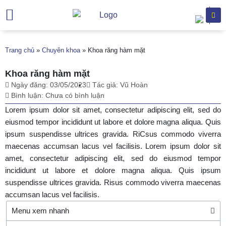
Trang chủ
Giới thiệu
Chuyên khoa
Dịch vụ khám
Hỗ trợ khách hàng
Văn bản
Trang chủ
»
Chuyên khoa
»
Khoa răng hàm mặt
Khoa răng hàm mặt
Ngày đăng:
03/05/2023
Tác giả:
Vũ Hoàn
Bình luận:
Chưa có bình luận
Lorem ipsum dolor sit amet, consectetur adipiscing elit, sed do
eiusmod tempor incididunt ut labore et dolore magna aliqua. Quis
ipsum suspendisse ultrices gravida. RiCsus commodo viverra
maecenas accumsan lacus vel facilisis. Lorem ipsum dolor sit
amet, consectetur adipiscing elit, sed do eiusmod tempor
incididunt ut labore et dolore magna aliqua. Quis ipsum
suspendisse ultrices gravida. Risus commodo viverra maecenas
accumsan lacus vel facilisis.
Menu xem nhanh