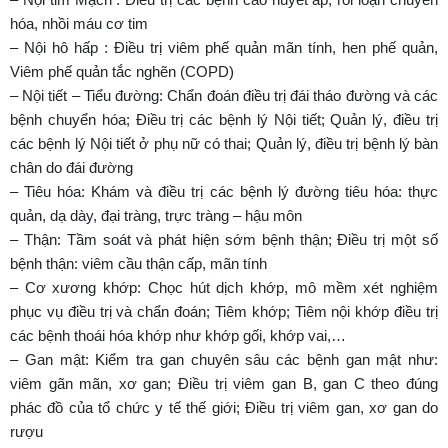
hóa, nhồi máu cơ tim
– Nội hô hấp : Điều trị viêm phế quản mãn tính, hen phế quản,
Viêm phế quản tắc nghẽn (COPD)
– Nội tiết – Tiểu đường: Chẩn đoán điều trị đái tháo đường và các
bệnh chuyển hóa; Điều trị các bệnh lý Nội tiết; Quản lý, điều trị
các bệnh lý Nội tiết ở phụ nữ có thai; Quản lý, điều trị bệnh lý bàn
chân do đái đường
– Tiêu hóa: Khám và điều trị các bệnh lý đường tiêu hóa: thực
quản, dạ dày, đại tràng, trực tràng – hậu môn
– Thận: Tầm soát và phát hiện sớm bệnh thận; Điều trị một số
bệnh thận: viêm cầu thận cấp, mãn tính
– Cơ xương khớp: Chọc hút dịch khớp, mô mềm xét nghiệm
phục vụ điều trị và chẩn đoán; Tiêm khớp; Tiêm nội khớp điều trị
các bệnh thoái hóa khớp như khớp gối, khớp vai,…
– Gan mật: Kiểm tra gan chuyên sâu các bệnh gan mật như:
viêm gãn mãn, xơ gan; Điều trị viêm gan B, gan C theo đúng
phác đồ của tổ chức y tế thế giới; Điều trị viêm gan, xơ gan do
rượu