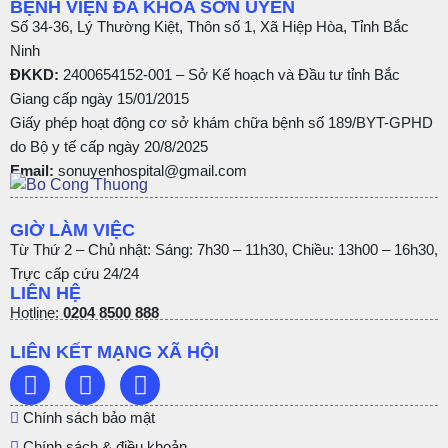
BỆNH VIỆN ĐA KHOA SƠN UYÊN
Số 34-36, Lý Thường Kiệt, Thôn số 1, Xã Hiệp Hòa, Tỉnh Bắc
Ninh
ĐKKD:
2400654152-001 – Sở Kế hoạch và Đầu tư tỉnh Bắc
Giang cấp ngày 15/01/2015
Giấy phép hoạt động cơ sở khám chữa bệnh số 189/BYT-GPHD
do Bộ y tế cấp ngày 20/8/2025
Email:
sonuyenhospital@gmail.com
GIỜ LÀM VIỆC
Từ Thứ 2 – Chủ nhật: Sáng: 7h30 – 11h30, Chiều: 13h00 – 16h30,
Trực cấp cứu 24/24
LIÊN HỆ
Hotline:
0204 8500 888
LIÊN KẾT MẠNG XÃ HỘI
Chính sách bảo mật
Chính sách & điều khoản