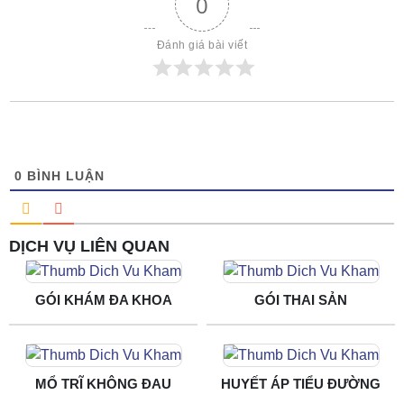
0
Đánh giá bài viết
0
BÌNH LUẬN
DỊCH VỤ LIÊN QUAN
GÓI KHÁM ĐA KHOA
GÓI THAI SẢN
MỔ TRĨ KHÔNG ĐAU
HUYẾT ÁP TIỂU ĐƯỜNG