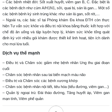
– Các bệnh nhiệt đới: Sốt xuất huyết, viêm gan B, C. Đặc biệt là
các bệnh dịch như cúm A/H1N1, sởi, quai bị, sán lá gan… Một số
các bệnh bệnh ký sinh trùng khác như sán lá gan, sốt rét,…
– Ngoài ra, các bác sĩ tại Phòng khám Đa khoa ĐTH còn thực
hiện Tư vấn sức khỏe và điều trị nội khoa bằng thuốc kết hợp với
chế độ ăn uống và tập luyện hợp lý, khám sức khỏe tổng quát
định kỳ với nhiều gói khám được thiết kế linh hoạt, tiện ích dành
cho mọi lứa tuổi.
Dịch vụ thế mạnh
– Điều trị và Chăm sóc giảm nhẹ bệnh nhân Ung thu giai đoạn
cuối
– Chăm sóc bệnh nhân sau tai biến mạch máu não
– Điều trị và Chăm sóc các bệnh xương khớp
– Chăm sóc bệnh nhân nội tiết, tiêu hóa (tiểu đường, viêm gan…)
– Quản lý ngoại trú: Đái tháo đường, Tăng huyết áp, Viêm gan
mạn tính, Viêm phế quản