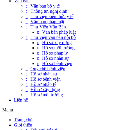
Văn bản
Văn bản bộ y tế
Thông tư, nghị định
Thư viện kiến thức y tế
Văn bản pháp luật
Thư Viện Văn Bản
Văn bản pháp luật
Thư viện văn bản nội bộ
Hồ sơ xây dựng
Hồ sơ môi trường
Hồ sơ pháp lý
Hồ sơ nhân sự
Hồ sơ bệnh viện
Quy chế bệnh viện
Hồ sơ nhân sự
Hồ sơ bệnh viện
Hồ sơ pháp lý
Hồ sơ xây dựng
Hồ sơ môi trường
Liên hệ
Menu
Trang chủ
Giới thiệu