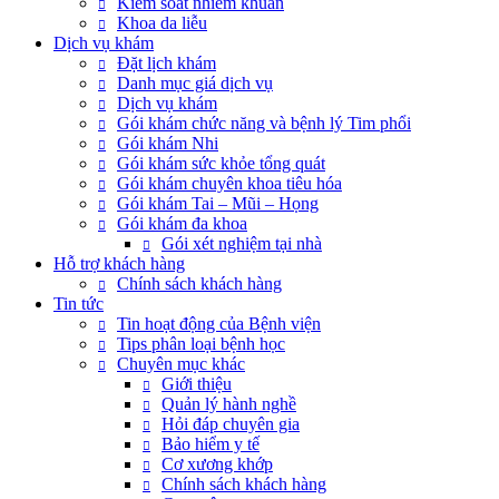
Kiểm soát nhiễm khuẩn
Khoa da liễu
Dịch vụ khám
Đặt lịch khám
Danh mục giá dịch vụ
Dịch vụ khám
Gói khám chức năng và bệnh lý Tim phổi
Gói khám Nhi
Gói khám sức khỏe tổng quát
Gói khám chuyên khoa tiêu hóa
Gói khám Tai – Mũi – Họng
Gói khám đa khoa
Gói xét nghiệm tại nhà
Hỗ trợ khách hàng
Chính sách khách hàng
Tin tức
Tin hoạt động của Bệnh viện
Tips phân loại bệnh học
Chuyên mục khác
Giới thiệu
Quản lý hành nghề
Hỏi đáp chuyên gia
Bảo hiểm y tế
Cơ xương khớp
Chính sách khách hàng