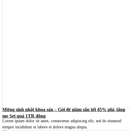
Mừng sinh nhật khoa sản – Gói đẻ giảm sâu tới 45% phí, tặng
mẹ Set quà 1TR đồng
Lorem ipsum dolor sit amet, consectetur adipiscing elit, sed do eiusmod
tempor incididunt ut labore et dolore magna aliqua.