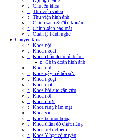
Đội ngũ bác sĩ
Chuyên khoa
Thư viện video
Thư viện hình ảnh
Chính sách & điều khoản
Chính sách bảo mật
Quản lý hành nghề
Chuyên khoa
Khoa nội
Khoa ngoại
Khoa chẩn đoán hình ảnh
Chẩn đoán hình ảnh
Khoa nhi
Khoa gây mê hồi sức
Khoa ngoại
Khoa mắt
Khoa hồi sức cấp cứu
Khoa nội
Khoa dược
Khoa răng hàm mặt
Khoa sản
Khoa tai mũi họng
Khoa thăm dò chức năng
Khoa xét nghiệm
Khoa Y học cổ truyền