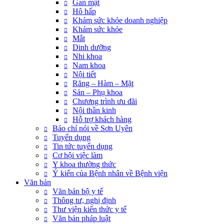
Gan mật
Hô hấp
Khám sức khỏe doanh nghiệp
Khám sức khỏe
Mắt
Dinh dưỡng
Nhi khoa
Nam khoa
Nội tiết
Răng – Hàm – Mặt
Sản – Phụ khoa
Chương trình ưu đãi
Nội thần kinh
Hỗ trợ khách hàng
Báo chí nói về Sơn Uyên
Tuyển dụng
Tin tức tuyển dụng
Cơ hội việc làm
Y khoa thường thức
Ý kiến của Bệnh nhân về Bệnh viện
Văn bản
Văn bản bộ y tế
Thông tư, nghị định
Thư viện kiến thức y tế
Văn bản pháp luật