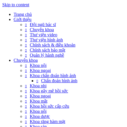
Skip to content
Trang chủ
Giới thiệu
Đội ngũ bác sĩ
Chuyên khoa
Thư viện video
Thư viện hình ảnh
Chính sách & điều khoản
Chính sách bảo mật
Quản lý hành nghề
Chuyên khoa
Khoa nội
Khoa ngoại
Khoa chẩn đoán hình ảnh
Chẩn đoán hình ảnh
Khoa nhi
Khoa gây mê hồi sức
Khoa ngoại
Khoa mắt
Khoa hồi sức cấp cứu
Khoa nội
Khoa dược
Khoa răng hàm mặt
Khoa sản