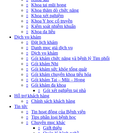
Khoa tai mũi họng
Khoa thăm dò chức năng
Khoa xét nghiệm
Khoa Y học cổ truyền
Kiểm soát nhiễm khuẩn
Khoa da liễu
Dịch vụ khám
Đặt lịch khám
Danh mục giá dịch vụ
Dịch vụ khám
Gói khám chức năng và bệnh lý Tim phổi
Gói khám Nhi
Gói khám sức khỏe tổng quát
Gói khám chuyên khoa tiêu hóa
Gói khám Tai – Mũi – Họng
Gói khám đa khoa
Gói xét nghiệm tại nhà
Hỗ trợ khách hàng
Chính sách khách hàng
Tin tức
Tin hoạt động của Bệnh viện
Tips phân loại bệnh học
Chuyên mục khác
Giới thiệu