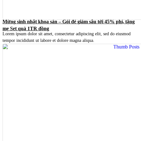
Mừng sinh nhật khoa sản – Gói đẻ giảm sâu tới 45% phí, tặng
mẹ Set quà 1TR đồng
Lorem ipsum dolor sit amet, consectetur adipiscing elit, sed do eiusmod
tempor incididunt ut labore et dolore magna aliqua.