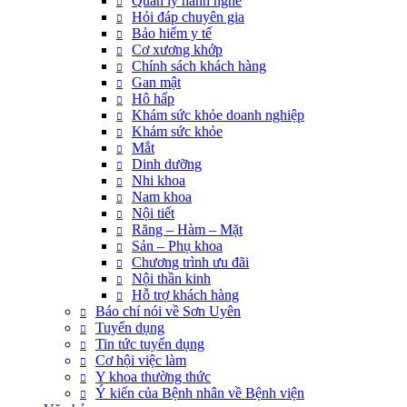
Quản lý hành nghề
Hỏi đáp chuyên gia
Bảo hiểm y tế
Cơ xương khớp
Chính sách khách hàng
Gan mật
Hô hấp
Khám sức khỏe doanh nghiệp
Khám sức khỏe
Mắt
Dinh dưỡng
Nhi khoa
Nam khoa
Nội tiết
Răng – Hàm – Mặt
Sản – Phụ khoa
Chương trình ưu đãi
Nội thần kinh
Hỗ trợ khách hàng
Báo chí nói về Sơn Uyên
Tuyển dụng
Tin tức tuyển dụng
Cơ hội việc làm
Y khoa thường thức
Ý kiến của Bệnh nhân về Bệnh viện