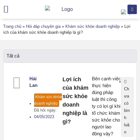
Trang chủ
Giới thiệu
Chuyên khoa
Dịch vụ khám
Hỗ trợ khách hàng
Văn bản
Trang chủ
»
Hỏi đáp chuyên gia
»
Khám sức khỏe doanh nghiệp
»
Lợi
ích của khám sức khỏe doanh nghiệp là gì?
Tất cả
Hải
Bên cạnh việc
Lợi ích
Lan
thực hiện
của khám
Ch
đúng pháp
sức khỏe
ưa
Khám sức khỏe
luật thì công
có
doanh nghiệp
doanh
ty có lợi gì khi
Đã hỏi ngày:
bìn
nghiệp là
tổ chức khám
04/05/2023
h
sức khỏe cho
gì?
luậ
người lao
n
động vậy?