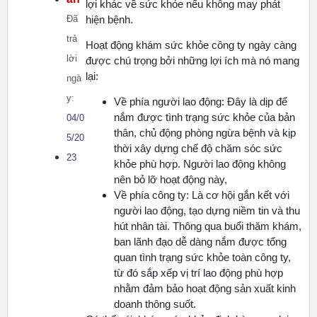
lợi khác về sức khỏe nếu không may phát
Đã
hiện bệnh.
trả
Hoạt động khám sức khỏe công ty ngày càng
lời
được chú trọng bởi những lợi ích mà nó mang
lại:
ngà
y:
Về phía người lao động: Đây là dịp để
nắm được tình trạng sức khỏe của bản
04/0
thân, chủ động phòng ngừa bệnh và kịp
5/20
thời xây dựng chế độ chăm sóc sức
23
khỏe phù hợp. Người lao động không
nên bỏ lỡ hoạt động này,
Về phía công ty: Là cơ hội gắn kết với
người lao động, tạo dựng niềm tin và thu
hút nhân tài. Thông qua buổi thăm khám,
ban lãnh đạo dễ dàng nắm được tổng
quan tình trạng sức khỏe toàn công ty,
từ đó sắp xếp vị trí lao động phù hợp
nhằm đảm bảo hoạt động sản xuất kinh
doanh thông suốt.