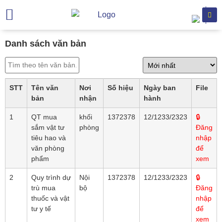
Trang chủ
Giới thiệu
Chuyên khoa
Dịch vụ khám
Hỗ trợ khách hàng
Văn bản
Danh sách văn bản
STT
Tên văn
Nơi
Số hiệu
Ngày ban
File
bản
nhận
hành
1
QT mua
khối
1372378
12/1233/2323
🔒
sắm vật tư
phòng
Đăng
tiêu hao và
nhập
văn phòng
để
phẩm
xem
2
Quy trình dự
Nội
1372378
12/1233/2323
🔒
trù mua
bộ
Đăng
thuốc và vật
nhập
tư y tế
để
xem