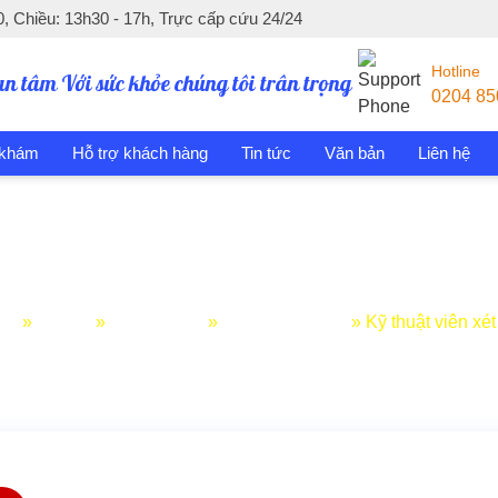
, Chiều: 13h30 - 17h, Trực cấp cứu 24/24
Hotline
an tâm Với sức khỏe chúng tôi trân trọng
0204 85
 khám
Hỗ trợ khách hàng
Tin tức
Văn bản
Liên hệ
Kỹ thuật viên xét nghiệm
chủ
»
Tin tức
»
Tuyển dụng
»
Cơ hội việc làm
»
Kỹ thuật viên xé