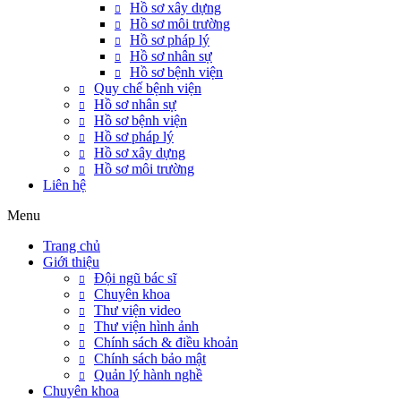
Hồ sơ xây dựng
Hồ sơ môi trường
Hồ sơ pháp lý
Hồ sơ nhân sự
Hồ sơ bệnh viện
Quy chế bệnh viện
Hồ sơ nhân sự
Hồ sơ bệnh viện
Hồ sơ pháp lý
Hồ sơ xây dựng
Hồ sơ môi trường
Liên hệ
Menu
Trang chủ
Giới thiệu
Đội ngũ bác sĩ
Chuyên khoa
Thư viện video
Thư viện hình ảnh
Chính sách & điều khoản
Chính sách bảo mật
Quản lý hành nghề
Chuyên khoa