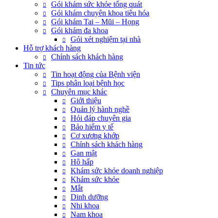
Gói khám sức khỏe tổng quát
Gói khám chuyên khoa tiêu hóa
Gói khám Tai – Mũi – Họng
Gói khám đa khoa
Gói xét nghiệm tại nhà
Hỗ trợ khách hàng
Chính sách khách hàng
Tin tức
Tin hoạt động của Bệnh viện
Tips phân loại bệnh học
Chuyên mục khác
Giới thiệu
Quản lý hành nghề
Hỏi đáp chuyên gia
Bảo hiểm y tế
Cơ xương khớp
Chính sách khách hàng
Gan mật
Hô hấp
Khám sức khỏe doanh nghiệp
Khám sức khỏe
Mắt
Dinh dưỡng
Nhi khoa
Nam khoa