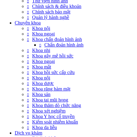
Thư viện hình ảnh
Chính sách & điều khoản
Chính sách bảo mật
Quản lý hành nghề
Chuyên khoa
Khoa nội
Khoa ngoại
Khoa chẩn đoán hình ảnh
Chẩn đoán hình ảnh
Khoa nhi
Khoa gây mê hồi sức
Khoa ngoại
Khoa mắt
Khoa hồi sức cấp cứu
Khoa nội
Khoa dược
Khoa răng hàm mặt
Khoa sản
Khoa tai mũi họng
Khoa thăm dò chức năng
Khoa xét nghiệm
Khoa Y học cổ truyền
Kiểm soát nhiễm khuẩn
Khoa da liễu
Dịch vụ khám