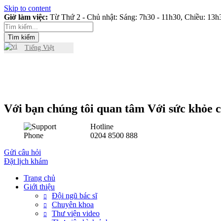
Skip to content
Giờ làm việc:
Từ Thứ 2 - Chủ nhật: Sáng: 7h30 - 11h30, Chiều: 13h3
Tìm kiếm
Tiếng Việt
Với bạn chúng tôi quan tâm Với sức khỏe c
Hotline
0204 8500 888
Gửi câu hỏi
Đặt lịch khám
Trang chủ
Giới thiệu
Đội ngũ bác sĩ
Chuyên khoa
Thư viện video