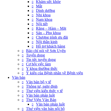
Khám sức khỏe
Mắt
Dinh dưỡng
Nhi khoa
Nam khoa
Nội tiết
Răng – Hàm – Mặt
Sản – Phụ khoa
Chương trình ưu đãi
Nội thần kinh
Hỗ trợ khách hàng
Báo chí nói về Sơn Uyên
Tuyển dụng
Tin tức tuyển dụng
Cơ hội việc làm
Y khoa thường thức
Ý kiến của Bệnh nhân về Bệnh viện
Văn bản
Văn bản bộ y tế
Thông tư, nghị định
Thư viện kiến thức y tế
Văn bản pháp luật
Thư Viện Văn Bản
Văn bản pháp luật
Thư viện văn bản nội bộ