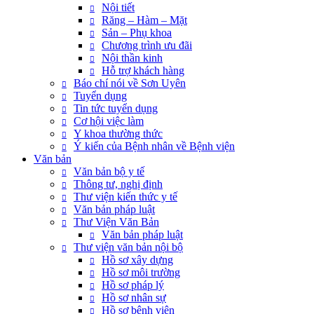
Nội tiết
Răng – Hàm – Mặt
Sản – Phụ khoa
Chương trình ưu đãi
Nội thần kinh
Hỗ trợ khách hàng
Báo chí nói về Sơn Uyên
Tuyển dụng
Tin tức tuyển dụng
Cơ hội việc làm
Y khoa thường thức
Ý kiến của Bệnh nhân về Bệnh viện
Văn bản
Văn bản bộ y tế
Thông tư, nghị định
Thư viện kiến thức y tế
Văn bản pháp luật
Thư Viện Văn Bản
Văn bản pháp luật
Thư viện văn bản nội bộ
Hồ sơ xây dựng
Hồ sơ môi trường
Hồ sơ pháp lý
Hồ sơ nhân sự
Hồ sơ bệnh viện