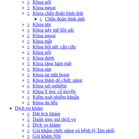
Khoa nội
Khoa ngoại
Khoa chẩn đoán hình ảnh
Chẩn đoán hình ảnh
Khoa nhi
Khoa gây mê hồi sức
Khoa ngoại
Khoa mắt
Khoa hồi sức cấp cứu
Khoa nội
Khoa dược
Khoa răng hàm mặt
Khoa sản
Khoa tai mũi họng
Khoa thăm dò chức năng
Khoa xét nghiệm
Khoa Y học cổ truyền
Kiểm soát nhiễm khuẩn
Khoa da liễu
Dịch vụ khám
Đặt lịch khám
Danh mục giá dịch vụ
Dịch vụ khám
Gói khám chức năng và bệnh lý Tim phổi
Gói khám Nhi