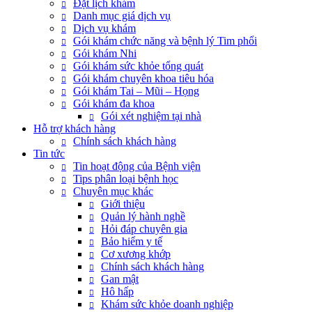
Đặt lịch khám
Danh mục giá dịch vụ
Dịch vụ khám
Gói khám chức năng và bệnh lý Tim phổi
Gói khám Nhi
Gói khám sức khỏe tổng quát
Gói khám chuyên khoa tiêu hóa
Gói khám Tai – Mũi – Họng
Gói khám đa khoa
Gói xét nghiệm tại nhà
Hỗ trợ khách hàng
Chính sách khách hàng
Tin tức
Tin hoạt động của Bệnh viện
Tips phân loại bệnh học
Chuyên mục khác
Giới thiệu
Quản lý hành nghề
Hỏi đáp chuyên gia
Bảo hiểm y tế
Cơ xương khớp
Chính sách khách hàng
Gan mật
Hô hấp
Khám sức khỏe doanh nghiệp