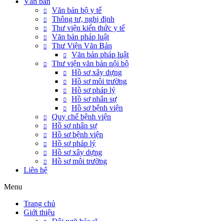
Văn bản
Văn bản bộ y tế
Thông tư, nghị định
Thư viện kiến thức y tế
Văn bản pháp luật
Thư Viện Văn Bản
Văn bản pháp luật
Thư viện văn bản nội bộ
Hồ sơ xây dựng
Hồ sơ môi trường
Hồ sơ pháp lý
Hồ sơ nhân sự
Hồ sơ bệnh viện
Quy chế bệnh viện
Hồ sơ nhân sự
Hồ sơ bệnh viện
Hồ sơ pháp lý
Hồ sơ xây dựng
Hồ sơ môi trường
Liên hệ
Menu
Trang chủ
Giới thiệu