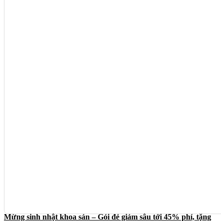
Mừng sinh nhật khoa sản – Gói đẻ giảm sâu tới 45% phí, tặng