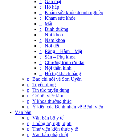
Gan mật
Hô hấp
Khám sức khỏe doanh nghiệp
Khám sức khỏe
Mắt
Dinh dưỡng
Nhi khoa
Nam khoa
Nội tiết
Răng – Hàm – Mặt
Sản – Phụ khoa
Chương trình ưu đãi
Nội thần kinh
Hỗ trợ khách hàng
Báo chí nói về Sơn Uyên
Tuyển dụng
Tin tức tuyển dụng
Cơ hội việc làm
Y khoa thường thức
Ý kiến của Bệnh nhân về Bệnh viện
Văn bản
Văn bản bộ y tế
Thông tư, nghị định
Thư viện kiến thức y tế
Văn bản pháp luật