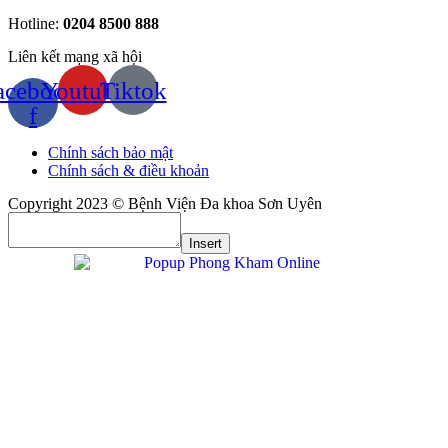
Hotline:
0204 8500 888
Liên kết mạng xã hội
acebook-
Youtube
Tiktok
f
Chính sách bảo mật
Chính sách & điều khoản
Copyright 2023 © Bệnh Viện Đa khoa Sơn Uyên
Insert