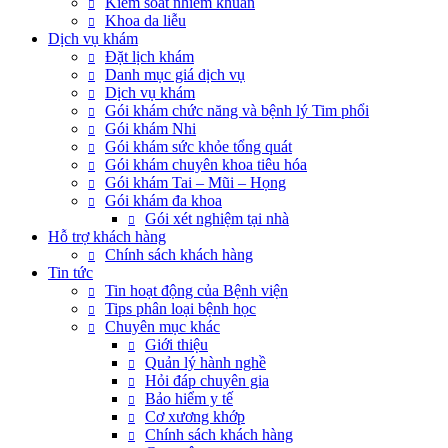
Kiểm soát nhiễm khuẩn
Khoa da liễu
Dịch vụ khám
Đặt lịch khám
Danh mục giá dịch vụ
Dịch vụ khám
Gói khám chức năng và bệnh lý Tim phổi
Gói khám Nhi
Gói khám sức khỏe tổng quát
Gói khám chuyên khoa tiêu hóa
Gói khám Tai – Mũi – Họng
Gói khám đa khoa
Gói xét nghiệm tại nhà
Hỗ trợ khách hàng
Chính sách khách hàng
Tin tức
Tin hoạt động của Bệnh viện
Tips phân loại bệnh học
Chuyên mục khác
Giới thiệu
Quản lý hành nghề
Hỏi đáp chuyên gia
Bảo hiểm y tế
Cơ xương khớp
Chính sách khách hàng