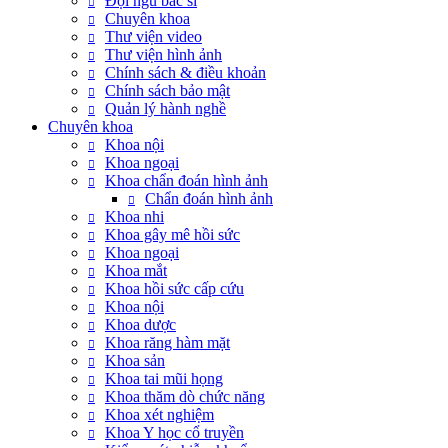
Đội ngũ bác sĩ
Chuyên khoa
Thư viện video
Thư viện hình ảnh
Chính sách & điều khoản
Chính sách bảo mật
Quản lý hành nghề
Chuyên khoa
Khoa nội
Khoa ngoại
Khoa chẩn đoán hình ảnh
Chẩn đoán hình ảnh
Khoa nhi
Khoa gây mê hồi sức
Khoa ngoại
Khoa mắt
Khoa hồi sức cấp cứu
Khoa nội
Khoa dược
Khoa răng hàm mặt
Khoa sản
Khoa tai mũi họng
Khoa thăm dò chức năng
Khoa xét nghiệm
Khoa Y học cổ truyền