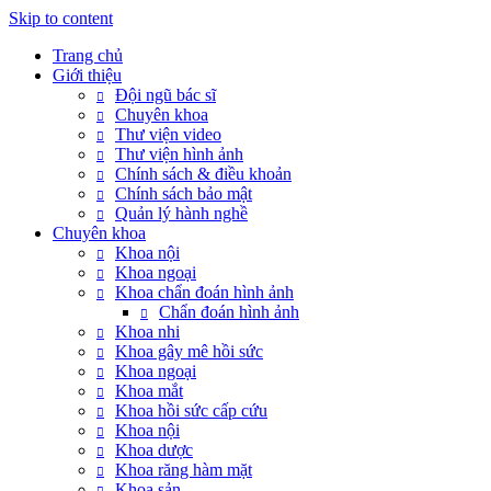
Skip to content
Trang chủ
Giới thiệu
Đội ngũ bác sĩ
Chuyên khoa
Thư viện video
Thư viện hình ảnh
Chính sách & điều khoản
Chính sách bảo mật
Quản lý hành nghề
Chuyên khoa
Khoa nội
Khoa ngoại
Khoa chẩn đoán hình ảnh
Chẩn đoán hình ảnh
Khoa nhi
Khoa gây mê hồi sức
Khoa ngoại
Khoa mắt
Khoa hồi sức cấp cứu
Khoa nội
Khoa dược
Khoa răng hàm mặt
Khoa sản