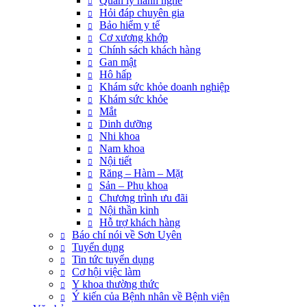
Quản lý hành nghề
Hỏi đáp chuyên gia
Bảo hiểm y tế
Cơ xương khớp
Chính sách khách hàng
Gan mật
Hô hấp
Khám sức khỏe doanh nghiệp
Khám sức khỏe
Mắt
Dinh dưỡng
Nhi khoa
Nam khoa
Nội tiết
Răng – Hàm – Mặt
Sản – Phụ khoa
Chương trình ưu đãi
Nội thần kinh
Hỗ trợ khách hàng
Báo chí nói về Sơn Uyên
Tuyển dụng
Tin tức tuyển dụng
Cơ hội việc làm
Y khoa thường thức
Ý kiến của Bệnh nhân về Bệnh viện