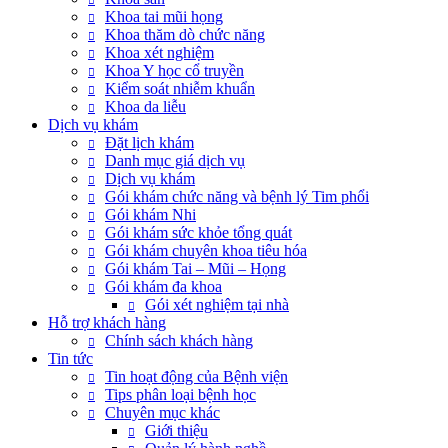
Khoa tai mũi họng
Khoa thăm dò chức năng
Khoa xét nghiệm
Khoa Y học cổ truyền
Kiểm soát nhiễm khuẩn
Khoa da liễu
Dịch vụ khám
Đặt lịch khám
Danh mục giá dịch vụ
Dịch vụ khám
Gói khám chức năng và bệnh lý Tim phổi
Gói khám Nhi
Gói khám sức khỏe tổng quát
Gói khám chuyên khoa tiêu hóa
Gói khám Tai – Mũi – Họng
Gói khám đa khoa
Gói xét nghiệm tại nhà
Hỗ trợ khách hàng
Chính sách khách hàng
Tin tức
Tin hoạt động của Bệnh viện
Tips phân loại bệnh học
Chuyên mục khác
Giới thiệu