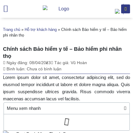
Trang chủ
Giới thiệu
Chuyên khoa
Dịch vụ khám
Hỗ trợ khách hàng
Văn bản
Trang chủ
»
Hỗ trợ khách hàng
»
Chính sách Bảo hiểm y tế – Bảo hiểm
phi nhân thọ
Chính sách Bảo hiểm y tế – Bảo hiểm phi nhân
thọ
Ngày đăng:
08/04/2023
Tác giả:
Vũ Hoàn
Bình luận:
Chưa có bình luận
Lorem ipsum dolor sit amet, consectetur adipiscing elit, sed do
eiusmod tempor incididunt ut labore et dolore magna aliqua. Quis
ipsum suspendisse ultrices gravida. Risus commodo viverra
maecenas accumsan lacus vel facilisis.
Menu xem nhanh